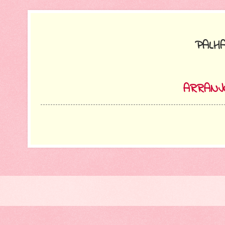
PALH
ARRANJ